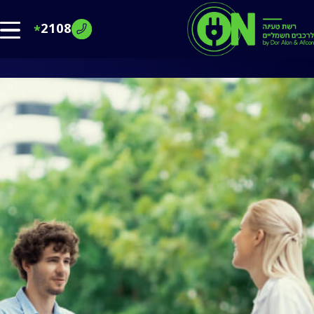
2108
*